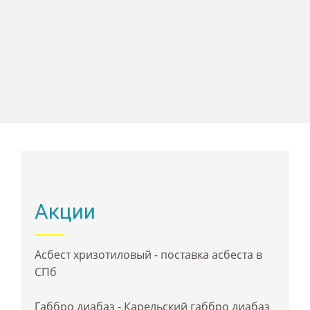
Акции
Асбест хризотиловый - поставка асбеста в
СПб
Габбро диабаз - Карельский габбро диабаз